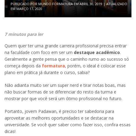
PUBLICADO POR
MUNDO FORMATURA
EM
ABRIL 30, 2019
| ATUALIZADO
EM
MARÇO 17, 2020
7 minutos para ler
Quem quer ter uma grande carreira profissional precisa entrar
na faculdade com foco em ser um
destaque acadêmico
.
Geralmente a gente pensa que o caminho rumo ao sucesso só
começa depois da
formatura
, porém, o ideal é colocar esse
plano em prática já durante o curso, sabia?
Não adianta muito ser um super nerd e tirar notas boas, mas
não buscar formas de se diferenciar do resto da turma e
mostrar por que você será um ótimo profissional no futuro.
Portanto, jovem Padawan, é preciso ter sabedoria para
aproveitar as melhores oportunidades e se destacar na
universidade. Se você quer saber como fazer isso, confira essas
dicas!