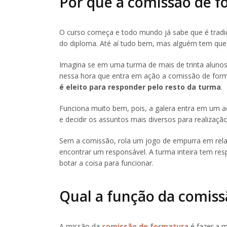
Por que a comissão de f
O curso começa e todo mundo já sabe que é tradiç
do diploma. Até aí tudo bem, mas alguém tem que 
Imagina se em uma turma de mais de trinta aluno
nessa hora que entra em ação a comissão de forma
é eleito para responder pelo resto da turma
.
Funciona muito bem, pois, a galera entra em um a
e decidir os assuntos mais diversos para realizaçã
Sem a comissão, rola um jogo de empurra em relaç
encontrar um responsável. A turma inteira tem res
botar a coisa para funcionar.
Qual a função da comis
A missão da
comissão de formatura
é fazer a 