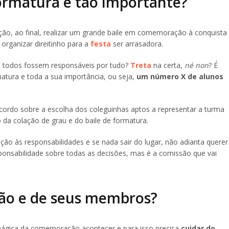
ormatura é tão importante?
ão, ao final, realizar um grande baile em comemoração à conquista
organizar direitinho para a
festa
ser arrasadora.
s todos fossem responsáveis por tudo?
Treta
na certa,
né non
? É
tura e toda a sua importância, ou seja,
um número X de alunos
cordo sobre a escolha dos coleguinhas aptos a representar a turma
o da colação de grau e do baile de formatura.
ão às responsabilidades e se nada sair do lugar, não adianta querer
ponsabilidade sobre todas as decisões, mas é a comissão que vai
são e de seus membros?
mágica da comemoração acontecer e para isso precisa
cuidar do