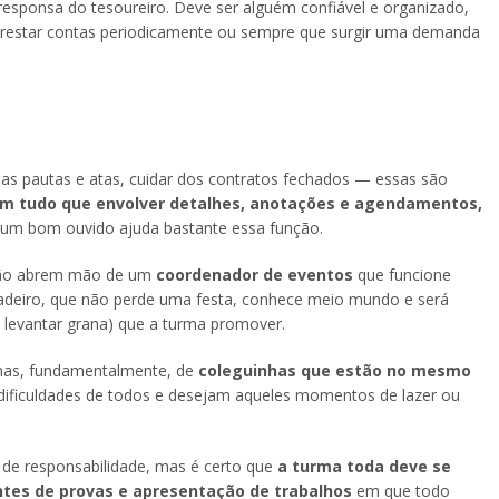
e responsa do tesoureiro. Deve ser alguém confiável e organizado,
e prestar contas periodicamente ou sempre que surgir uma demanda
 as pautas e atas, cuidar dos contratos fechados — essas são
m tudo que envolver detalhes, anotações e agendamentos,
r um bom ouvido ajuda bastante essa função.
 não abrem mão de um
coordenador de eventos
que funcione
aladeiro, que não perde uma festa, conhece meio mundo e será
a levantar grana) que a turma promover.
 mas, fundamentalmente, de
coleguinhas que estão no mesmo
dificuldades de todos e desejam aqueles momentos de lazer ou
 de responsabilidade, mas é certo que
a turma toda deve se
ntes de provas e apresentação de trabalhos
em que todo