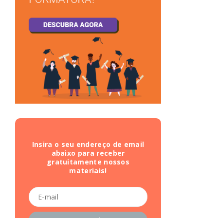
Insira o seu endereço de email
abaixo para receber
gratuitamente nossos
materiais!