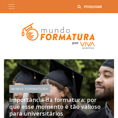
B
MINHA FORMATURA
Importância da formatura: por
que esse momento é tão valioso
para universitários