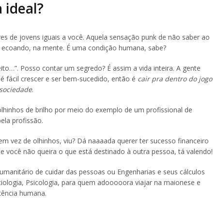
 ideal?
res de jovens iguais a você. Aquela sensação punk de não saber ao
í, ecoando, na mente. É uma condição humana, sabe?
ito…”. Posso contar um segredo? É assim a vida inteira. A gente
é fácil crescer e ser bem-sucedido, então é
cair pra dentro do jogo
 sociedade
.
olhinhos de brilho por meio do exemplo de um profissional de
ela profissão.
 vez de olhinhos, viu? Dá naaaada querer ter sucesso financeiro
 você não queira o que está destinado à outra pessoa, tá valendo!
manitário de cuidar das pessoas ou Engenharias e seus cálculos
ociologia, Psicologia, para quem adooooora viajar na maionese e
stência humana.