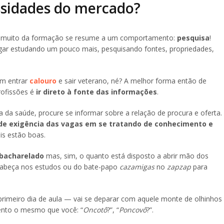
ssidades do mercado?
ue muito da formação se resume a um comportamento:
pesquisa
!
egar estudando um pouco mais, pesquisando fontes, propriedades,
em entrar
calouro
e sair veterano, né? A melhor forma então de
rofissões é
ir direto à fonte das informações
.
da saúde, procure se informar sobre a relação de procura e oferta.
 de exigência das vagas em se tratando de conhecimento e
is estão boas.
 bacharelado
mas, sim, o quanto está disposto a abrir mão dos
cabeça nos estudos ou do bate-papo
cazamigas
no
zapzap
para
rimeiro dia de aula — vai se deparar com aquele monte de olhinhos
ento o mesmo que você: “
Oncotô
?”, “
Poncovô
?”.