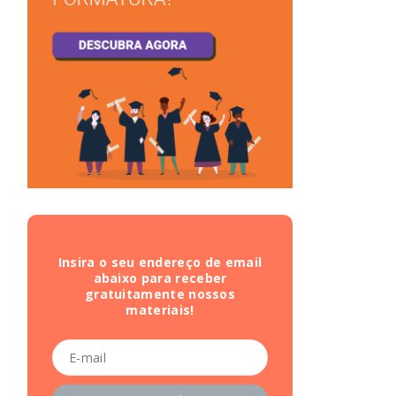
Insira o seu endereço de email
abaixo para receber
gratuitamente nossos
materiais!