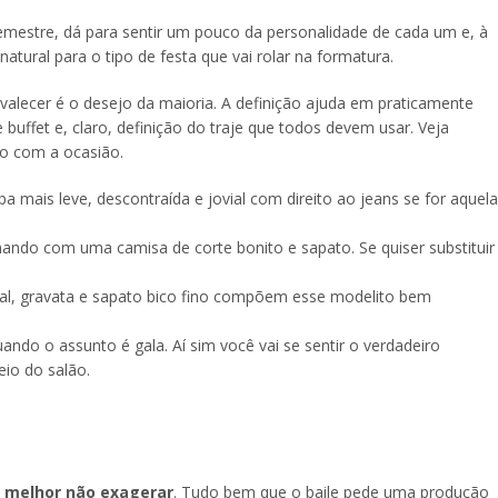
mestre, dá para sentir um pouco da personalidade de cada um e, à
ural para o tipo de festa que vai rolar na formatura.
alecer é o desejo da maioria. A definição ajuda em praticamente
buffet e, claro, definição do traje que todos devem usar. Veja
do com a ocasião.
mais leve, descontraída e jovial com direito ao jeans se for aquela
nando com uma camisa de corte bonito e sapato. Se quiser substituir
ial, gravata e sapato bico fino compõem esse modelito bem
ando o assunto é gala. Aí sim você vai se sentir o verdadeiro
io do salão.
é melhor não exagerar
. Tudo bem que o baile pede uma produção