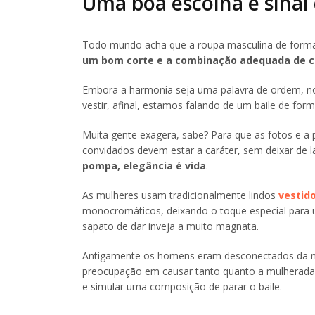
Uma boa escolha é sinal 
Todo mundo acha que a roupa masculina de format
um bom corte e a combinação adequada de co
Embora a harmonia seja uma palavra de ordem, no q
vestir, afinal, estamos falando de um baile de for
Muita gente exagera, sabe? Para que as fotos e a
convidados devem estar a caráter, sem deixar de l
pompa, elegância é vida
.
As mulheres usam tradicionalmente lindos
vestid
monocromáticos, deixando o toque especial para 
sapato de dar inveja a muito magnata.
Antigamente os homens eram desconectados da 
preocupação em causar tanto quanto a mulherada.
e simular uma composição de parar o baile.