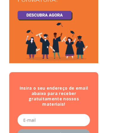
Insira o seu endereço de email
abaixo para receber
gratuitamente nossos
materiais!