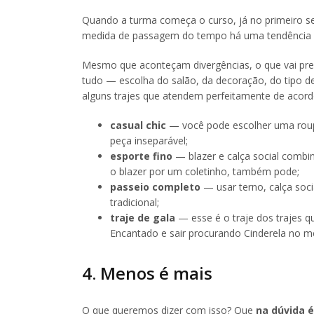
Quando a turma começa o curso, já no primeiro se
medida de passagem do tempo há uma tendência nat
Mesmo que aconteçam divergências, o que vai prev
tudo — escolha do salão, da decoração, do tipo de 
alguns trajes que atendem perfeitamente de acor
casual chic
— você pode escolher uma roupa 
peça inseparável;
esporte fino
— blazer e calça social combi
o blazer por um coletinho, também pode;
passeio completo
— usar terno, calça soc
tradicional;
traje de gala
— esse é o traje dos trajes qu
Encantado e sair procurando Cinderela no me
4. Menos é mais
O que queremos dizer com isso? Que
na dúvida 