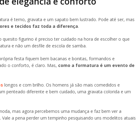
de elegância e conforto
ura é terno, gravata e um sapato bem lustrado. Pode até ser, mas
res e tecidos faz toda a diferença
.
uesito figurino é preciso ter cuidado na hora de escolher o que
matura e não um desfile de escola de samba.
 própria festa fiquem bem bacanas e bonitas, formandos e
ado o conforto, é claro. Mas,
como a formatura é um evento de
os
longos e com brilho. Os homens já são mais comedidos e
um penteado diferente e bem cuidado, uma gravata colorida e um
moda, mas agora percebemos uma mudança e faz bem ver a
 Vale a pena perder um tempinho pesquisando uns modelitos atuais