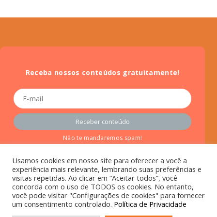
Receba nossos conteúdos gratuitamente!
Não te mandaremos spam!
Usamos cookies em nosso site para oferecer a você a
experiência mais relevante, lembrando suas preferências e
visitas repetidas. Ao clicar em “Aceitar todos”, você
concorda com o uso de TODOS os cookies. No entanto,
você pode visitar "Configurações de cookies" para fornecer
Procurando viver uma experiência incrível na formatura? A
um consentimento controlado.
Política de Privacidade
Site criado por
Rock Stage
.
VIVA Eventos espera por você!