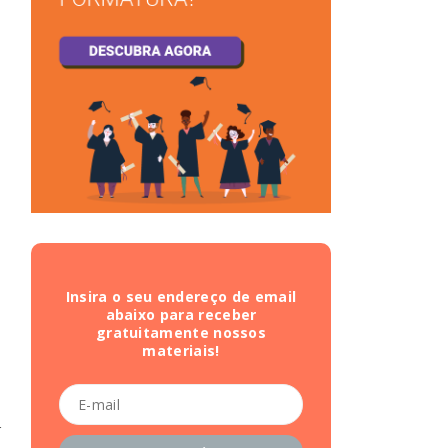
Insira o seu endereço de email
abaixo para receber
gratuitamente nossos
materiais!
a
r