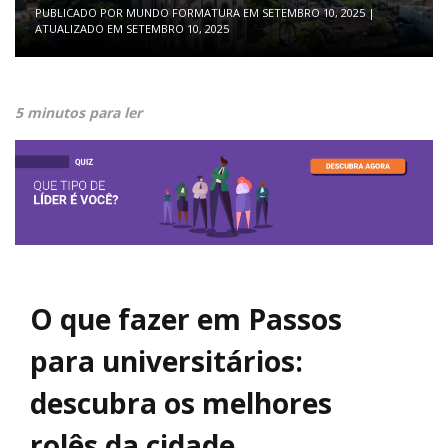
PUBLICADO POR
MUNDO FORMATURA
EM
SETEMBRO 10, 2025
|
ATUALIZADO EM
SETEMBRO 10, 2025
5 minutos para ler
O que fazer em Passos
para universitários:
descubra os melhores
rolês da cidade