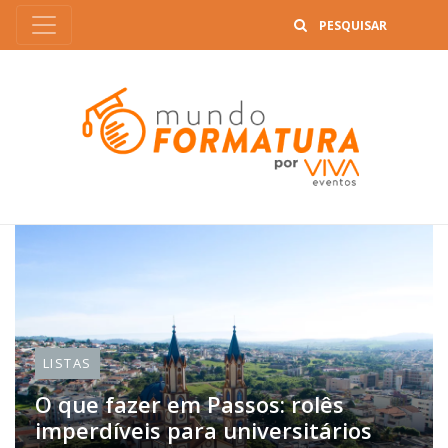
B
LISTAS
O que fazer em Passos: rolês
imperdíveis para universitários