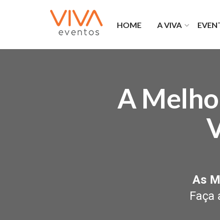
HOME
A VIVA
EVEN
O que fazemos
Portfó
Viva na mídia
Forma
Bem Laranja
Privat
Franquias Viva
Viva 
A Melho
Por que a Viva
V
As M
Faça