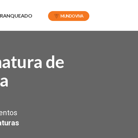
 FRANQUEADO
MUNDO VIVA
matura
de
ta
entos
aturas