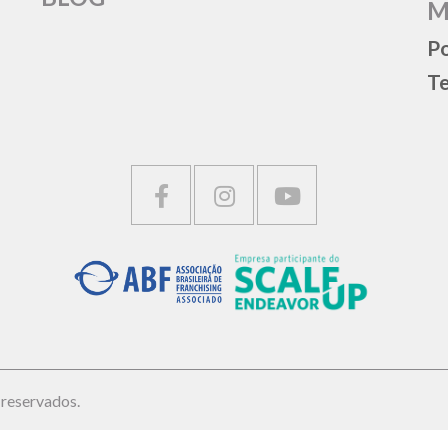
M
Po
Te
 reservados.