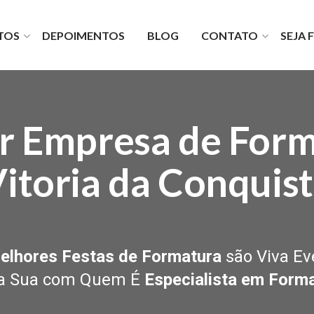
TOS
DEPOIMENTOS
BLOG
CONTATO
SEJA
lio
Fale com a gente
turas
Faça um orçamento
es Viva
Fale com o financeiro
TV
Fale com o diretor
r Empresa de For
Seja um fornecedor
Trabalhe com a gente
itoria da Conquis
elhores Festas de Formatura
são Viva Ev
 a Sua com Quem É
Especialista em Form