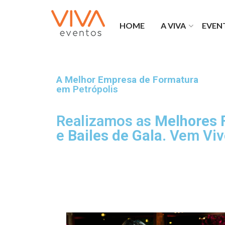
HOME
A VIVA
EVEN
O que fazemos
Portfó
Viva na mídia
Forma
Bem Laranja
Privat
Franquias Viva
Viva 
A Melhor Empresa de Formatura
em
Petrópolis
Por que a Viva
Realizamos as
Melhores F
e
Bailes de Gala.
Vem Viv