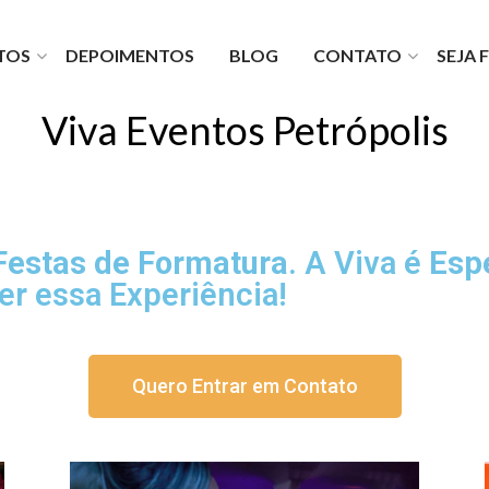
TOS
DEPOIMENTOS
BLOG
CONTATO
SEJA
lio
Fale com a gente
turas
Faça um orçamento
Viva Eventos Petrópolis
es Viva
Fale com o financeiro
TV
Fale com o diretor
Seja um fornecedor
Trabalhe com a gente
estas de Formatura
. A Viva é
Esp
er essa Experiência!
Quero Entrar em Contato