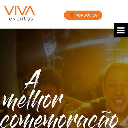
MUNDO VIVA
A
melhor
comemoração