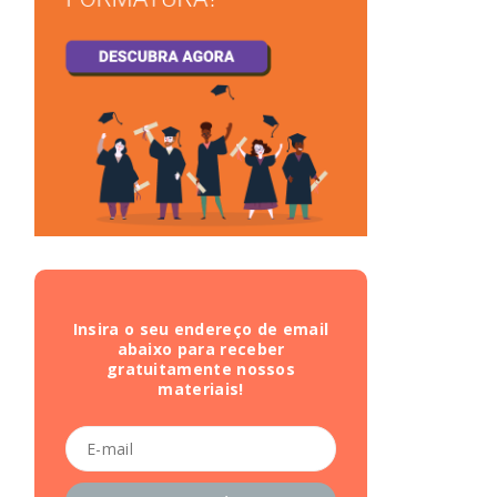
Insira o seu endereço de email
abaixo para receber
gratuitamente nossos
materiais!