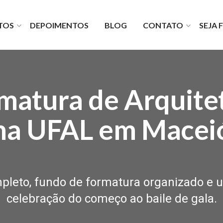
TOS
DEPOIMENTOS
BLOG
CONTATO
SEJA
lio
Fale com a gente
turas
Faça um orçamento
es Viva
Fale com o financeiro
TV
Fale com o diretor
matura de Arquite
Seja um fornecedor
Trabalhe com a gente
na UFAL em Macei
leto, fundo de formatura organizado e 
celebração do começo ao baile de gala.