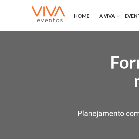
HOME
A VIVA
EVEN
O que fazemos
Portfó
Viva na mídia
Forma
Bem Laranja
Privat
Franquias Viva
Viva 
For
Por que a Viva
Planejamento comp