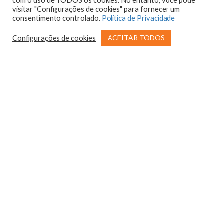
com o uso de TODOS os cookies. No entanto, você pode
visitar "Configurações de cookies" para fornecer um
consentimento controlado.
Política de Privacidade
ACEITAR TODOS
Configurações de cookies
Adesão Fundo
Faça um
Existente
Orçamento
VIVA MANHUAÇU | A gente não poderia deixar
de mostrar essas fotos incríveis da formatura da
turma de Psicologia da Faculdade do Futuro!