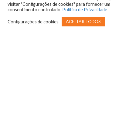
visitar "Configurações de cookies" para fornecer um
consentimento controlado.
Política de Privacidade
ACEITAR TODOS
Configurações de cookies
Adesão Fundo
Faça um
Existente
Orçamento
VIVA Barbacena | Muuuuuito brilho e luxo nas
fotos do baile de formatura da galera do Direito
da Uniptan. Se liga nas fotos!