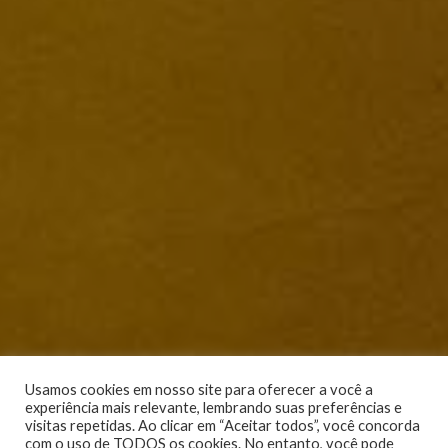
Usamos cookies em nosso site para oferecer a você a
experiência mais relevante, lembrando suas preferências e
visitas repetidas. Ao clicar em “Aceitar todos”, você concorda
com o uso de TODOS os cookies. No entanto, você pode