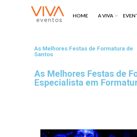
HOME
A VIVA
EVEN
O que fazemos
Portfó
Viva na mídia
Forma
Bem Laranja
Privat
Franquias Viva
Viva 
As Melhores Festas de Formatura de
Santos
Por que a Viva
As Melhores Festas de 
Especialista em Formatu