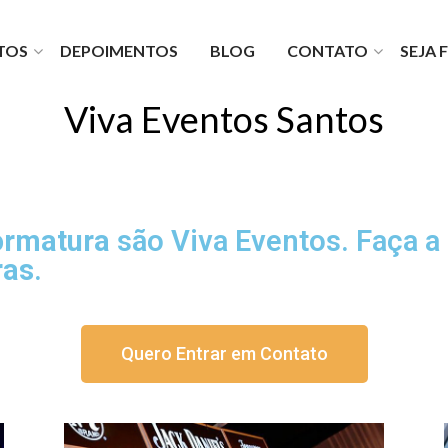
TOS
DEPOIMENTOS
BLOG
CONTATO
SEJA
lio
Fale com a gente
turas
Faça um orçamento
Viva Eventos Santos
es Viva
Fale com o financeiro
TV
Fale com o diretor
Seja um fornecedor
Trabalhe com a gente
Formatura
são Viva Eventos. Faça 
ras
.
Quero Entrar em Contato